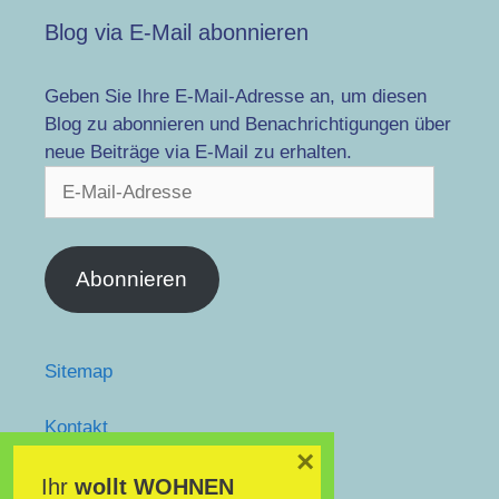
Blog via E-Mail abonnieren
Geben Sie Ihre E-Mail-Adresse an, um diesen
Blog zu abonnieren und Benachrichtigungen über
neue Beiträge via E-Mail zu erhalten.
E-
Mail-
Adresse
Abonnieren
Sitemap
Kontakt
facebook
×
twitter
Ihr
wollt
WOHNEN