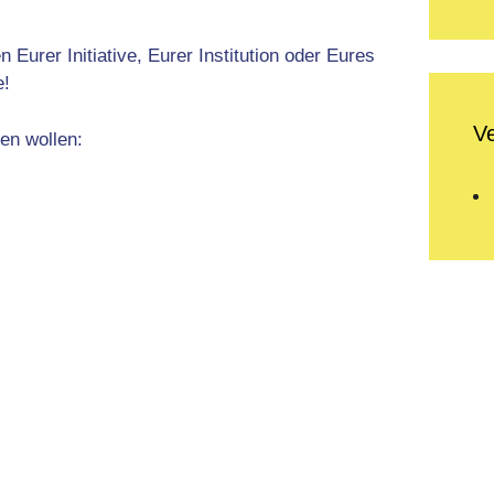
urer Initiative, Eurer Institution oder Eures
e!
V
hen wollen: