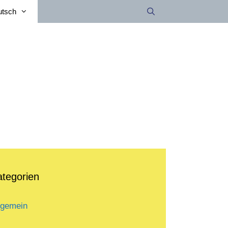
utsch
ategorien
lgemein