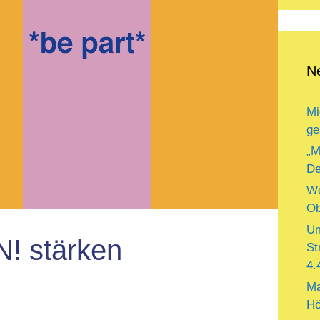
N
Mi
ge
„M
De
Wo
Ob
Um
 stärken
St
4.
Ma
Hö