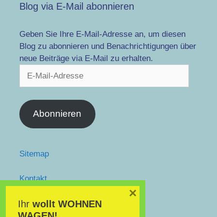
Blog via E-Mail abonnieren
Geben Sie Ihre E-Mail-Adresse an, um diesen
Blog zu abonnieren und Benachrichtigungen über
neue Beiträge via E-Mail zu erhalten.
E-
Mail-
Adresse
Abonnieren
Sitemap
Kontakt
facebook
×
twitter
Ihr
wollt
WOHNEN
WAGEN!