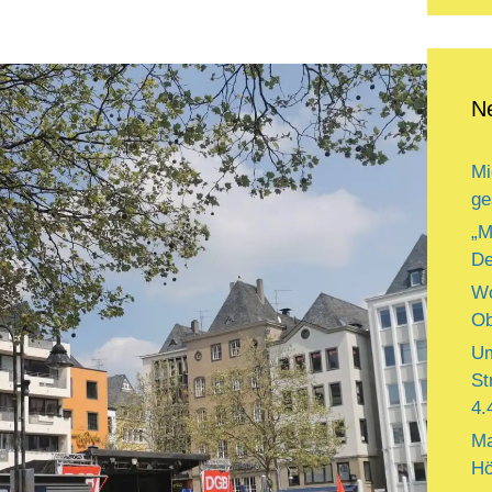
N
Mi
ge
„M
De
Wo
Ob
Um
St
4.
Ma
Hö