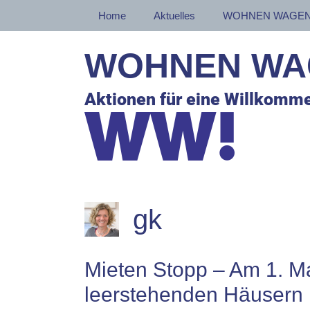
Zum
Home
Aktuelles
WOHNEN WAGEN
Inhalt
springen
WOHNEN WA
Aktionen für eine Willkomme
gk
Mieten Stopp – Am 1. M
leerstehenden Häusern