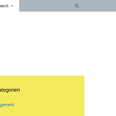
utsch
ategorien
lgemein