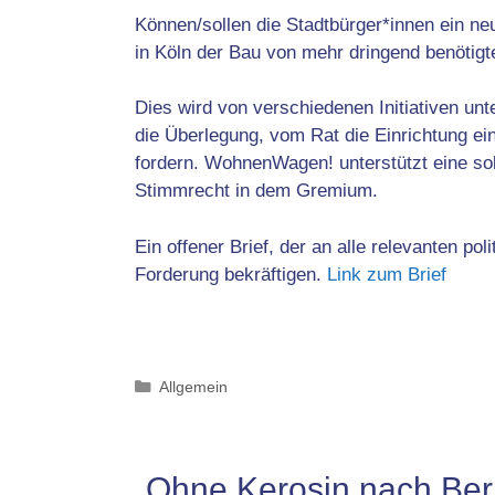
Können/sollen die Stadtbürger*innen ein ne
in Köln der Bau von mehr dringend benötig
Dies wird von verschiedenen Initiativen unt
die Überlegung, vom Rat die Einrichtung e
fordern. WohnenWagen! unterstützt eine so
Stimmrecht in dem Gremium.
Ein offener Brief, der an alle relevanten pol
Forderung bekräftigen.
Link zum Brief
Kategorien
Allgemein
„Ohne Kerosin nach Berl