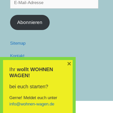
Mail-
Adresse
Abonnieren
Sitemap
Kontakt
facebook
×
twitter
Ihr
wollt
WOHNEN
WAGEN!
Impressum
bei euch starten?
Datenschutz
Gerne! Meldet euch unter
info@wohnen-wagen.de
© 2026 Wohnen wagen