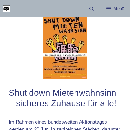
Zum
Menü
Inhalt
springen
Shut down Mietenwahnsinn
– sicheres Zuhause für alle!
Im Rahmen eines bundesweiten Aktionstages
werden am 20.Juni in zahlreichen Städten, darunter