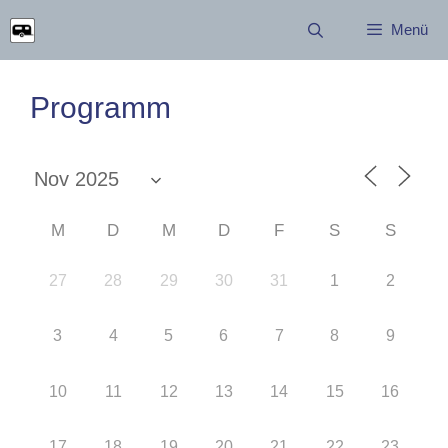
Zum
Menü
Inhalt
springen
Programm
M
D
M
D
F
S
S
27
28
29
30
31
1
2
3
4
5
6
7
8
9
10
11
12
13
14
15
16
17
18
19
20
21
22
23